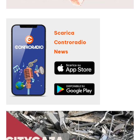
Scarica
Controradio
News