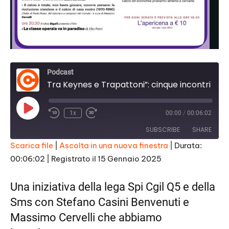
Podcast
Tra Keynes e Trapattoni”: cinque incontri all’Sms di Rifredi di Firenze sulle relazioni tra calcio ed economia
Play
1x
00:00
/
00:06:02
Episode
SUBSCRIBE
SHARE
Scarica file
|
Ascolta in una nuova finestra
|
Durata:
00:06:02
|
Registrato il 15 Gennaio 2025
SHARE
RSS FEED
LINK
Una iniziativa della lega Spi Cgil Q5 e della
Sms con Stefano Casini Benvenuti e
EMBED
Massimo Cervelli che abbiamo