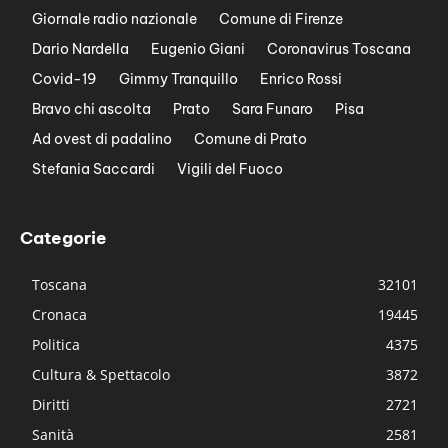
Giornale radio nazionale
Comune di Firenze
Dario Nardella
Eugenio Giani
Coronavirus Toscana
Covid-19
Gimmy Tranquillo
Enrico Rossi
Bravo chi ascolta
Prato
Sara Funaro
Pisa
Ad ovest di padalino
Comune di Prato
Stefania Saccardi
Vigili del Fuoco
Categorie
Toscana
32101
Cronaca
19445
Politica
4375
Cultura & Spettacolo
3872
Diritti
2721
Sanità
2581