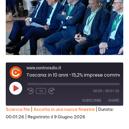
www.controradio.it
Toscana: in 10 anni -15,2% imprese commerciali
Play
1x
00:00
/
00:01:26
Episode
SUBSCRIBE
SHARE
Scarica file
|
Ascolta in una nuova finestra
|
Durata:
00:01:26
|
Registrato il 9 Giugno 2026
SHARE
RSS FEED