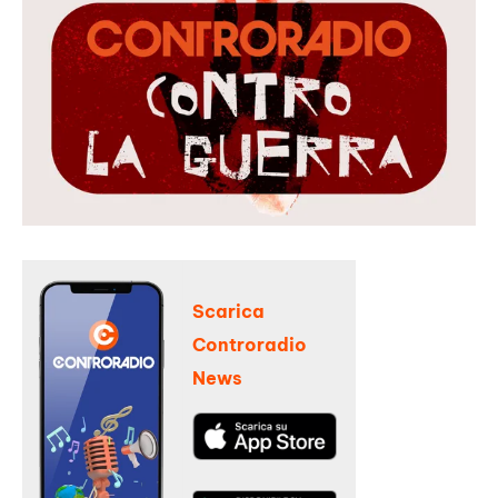
Scarica
Controradio
News