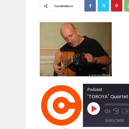
Condividere
Podcast
"TOROYA" Quartet 
Play
1x
Episode
SUBSCRIBE