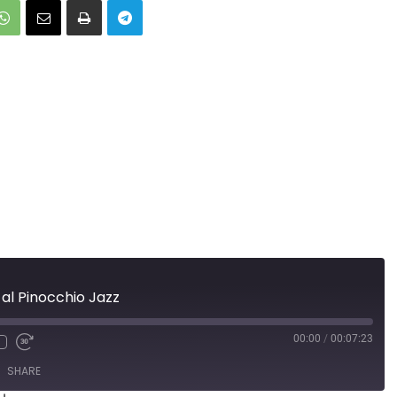
al Pinocchio Jazz
00:00
/
00:07:23
SHARE