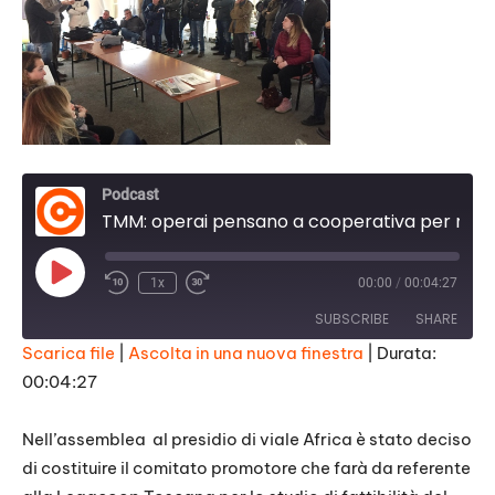
Podcast
TMM: operai pensano a cooperativa per rilevare fabbrica
Play
1x
00:00
/
00:04:27
Episode
SUBSCRIBE
SHARE
Scarica file
|
Ascolta in una nuova finestra
|
Durata:
00:04:27
SHARE
RSS FEED
LINK
Nell’assemblea al presidio di viale Africa è stato deciso
di costituire il comitato promotore che farà da referente
EMBED