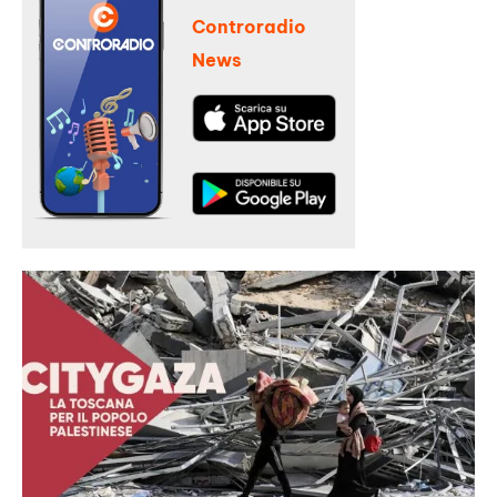
Controradio
News