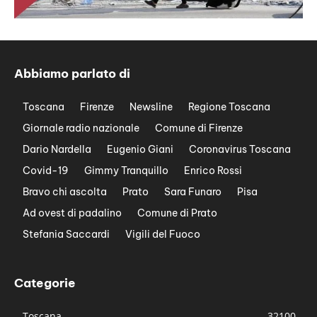
Abbiamo parlato di
Toscana
Firenze
Newsline
Regione Toscana
Giornale radio nazionale
Comune di Firenze
Dario Nardella
Eugenio Giani
Coronavirus Toscana
Covid-19
Gimmy Tranquillo
Enrico Rossi
Bravo chi ascolta
Prato
Sara Funaro
Pisa
Ad ovest di padalino
Comune di Prato
Stefania Saccardi
Vigili del Fuoco
Categorie
Toscana
32100