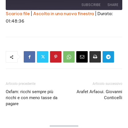
SUBSCRIBE
SHARE
Scarica file
|
Ascolta in una nuova finestra
|
Durata:
01:48:36
SHARE
RSS FEED
LINK
EMBED
Articolo precedente
Articolo successivo
Oxfam: ricchi sempre più
Arafet Arfaoui. Giovanni
ricchi e con meno tasse da
Conticelli
pagare