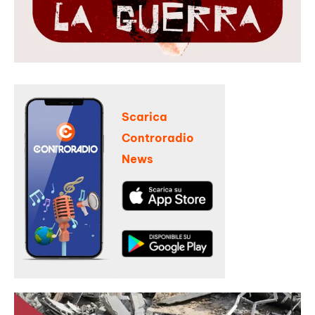
Scarica
Controradio
News