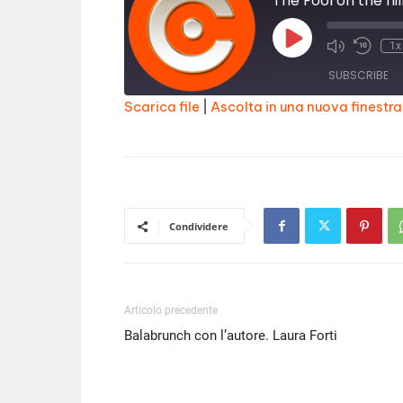
The Fool on the hil
Play
1x
Episode
SUBSCRIBE
Scarica file
|
Ascolta in una nuova finestra
SHARE
RSS FEED
LINK
EMBED
Condividere
Articolo precedente
Balabrunch con l’autore. Laura Forti