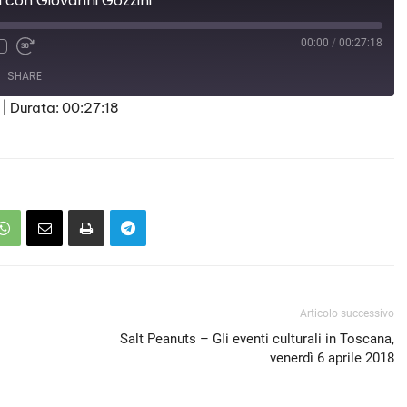
l con Giovanni Gozzini
00:00
/
00:27:18
SHARE
|
Durata: 00:27:18
Articolo successivo
Salt Peanuts – Gli eventi culturali in Toscana,
venerdì 6 aprile 2018