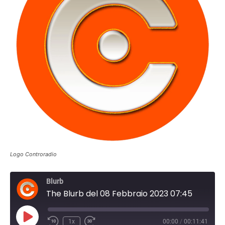
Logo Controradio
Blurb
The Blurb del 08 Febbraio 2023 07:45
Play
1x
00:00
/
00:11:41