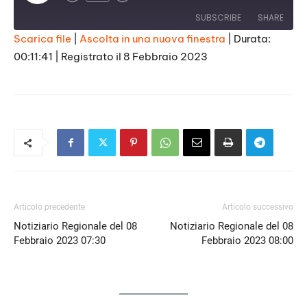
Episode
SUBSCRIBE
SHARE
Scarica file
|
Ascolta in una nuova finestra
|
Durata:
00:11:41
|
Registrato il 8 Febbraio 2023
SHARE
RSS FEED
LINK
EMBED
Articolo precedente
Articolo successivo
Notiziario Regionale del 08
Notiziario Regionale del 08
Febbraio 2023 07:30
Febbraio 2023 08:00