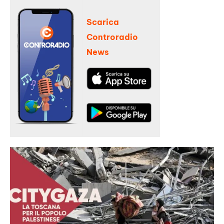
Scarica
Controradio
News