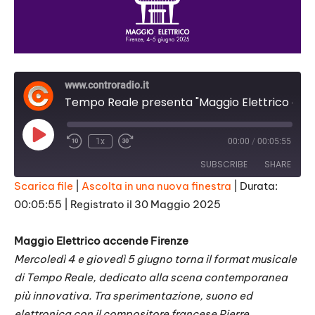
www.controradio.it
Tempo Reale presenta "Maggio Elettrico accende Firenze"
Play
1x
00:00
/
00:05:55
Episode
SUBSCRIBE
SHARE
Scarica file
|
Ascolta in una nuova finestra
|
Durata:
00:05:55
|
Registrato il 30 Maggio 2025
SHARE
RSS FEED
LINK
Maggio
Elettrico
accende Firenze
Mercoledì 4 e giovedì 5 giugno torna il format musicale
EMBED
di Tempo Reale, dedicato alla scena contemporanea
più innovativa. Tra sperimentazione, suono ed
elettronica con il compositore francese Pierre