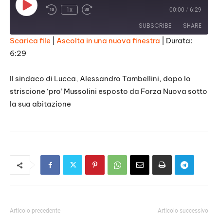
Play
1x
00:00
/
6:29
Episode
SUBSCRIBE
SHARE
Scarica file
|
Ascolta in una nuova finestra
|
Durata:
6:29
SHARE
RSS FEED
LINK
Il sindaco di Lucca, Alessandro Tambellini, dopo lo
striscione ‘pro’ Mussolini esposto da Forza Nuova sotto
EMBED
la sua abitazione
Articolo precedente
Articolo successivo