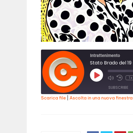
Intrattenimento
Stato Brado del 19
Play
1x
Episode
SUBSCRIBE
Scarica file
|
Ascolta in una nuova finestra
SHARE
RSS FEED
LINK
EMBED