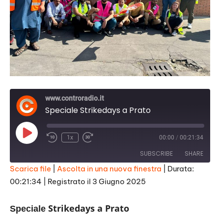
www.controradio.it
Speciale Strikedays a Prato
Play
1x
00:00
/
00:21:34
Episode
SUBSCRIBE
SHARE
Scarica file
|
Ascolta in una nuova finestra
|
Durata:
00:21:34
|
Registrato il 3 Giugno 2025
SHARE
RSS FEED
LINK
Strikedays a Prato
Speciale