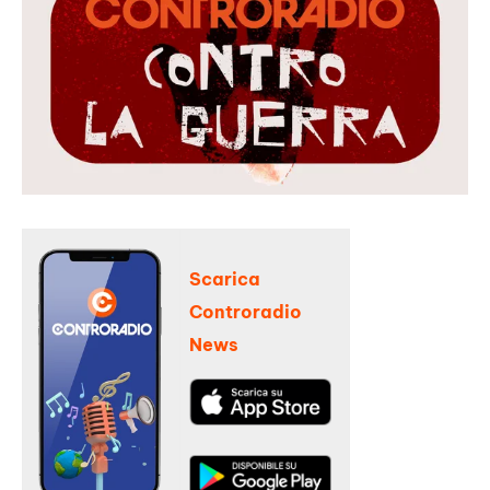
Scarica
Controradio
News