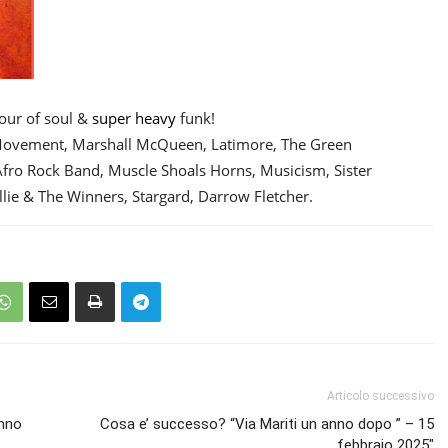
hour of soul &
super heavy
funk!
Movement, Marshall McQueen, Latimore, The Green
 Afro Rock Band, Muscle Shoals Horns, Musicism, Sister
lie & The Winners, Stargard, Darrow Fletcher.
Articolo successivo
anno
Cosa e’ successo? “Via Mariti un anno dopo ” – 15
febbraio 2025″