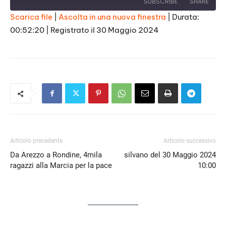
SUBSCRIBE
SHARE
Scarica file
|
Ascolta in una nuova finestra
|
Durata:
00:52:20
|
Registrato il 30 Maggio 2024
SHARE
RSS FEED
LINK
EMBED
Articolo precedente
Articolo successivo
Da Arezzo a Rondine, 4mila
silvano del 30 Maggio 2024
ragazzi alla Marcia per la pace
10:00