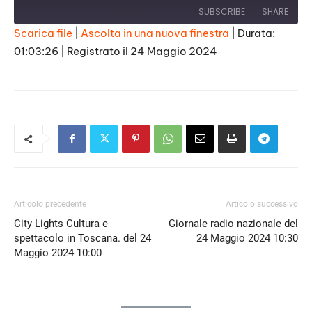
SUBSCRIBE
SHARE
Scarica file
|
Ascolta in una nuova finestra
|
Durata:
01:03:26
|
Registrato il 24 Maggio 2024
SHARE
RSS FEED
LINK
EMBED
Articolo precedente
Articolo successivo
City Lights Cultura e
Giornale radio nazionale del
spettacolo in Toscana. del 24
24 Maggio 2024 10:30
Maggio 2024 10:00