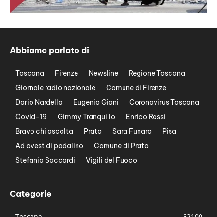
Abbiamo parlato di
Toscana
Firenze
Newsline
Regione Toscana
Giornale radio nazionale
Comune di Firenze
Dario Nardella
Eugenio Giani
Coronavirus Toscana
Covid-19
Gimmy Tranquillo
Enrico Rossi
Bravo chi ascolta
Prato
Sara Funaro
Pisa
Ad ovest di padalino
Comune di Prato
Stefania Saccardi
Vigili del Fuoco
Categorie
Toscana
32100