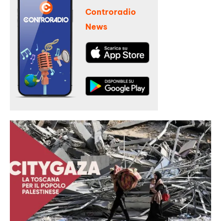
Controradio
News