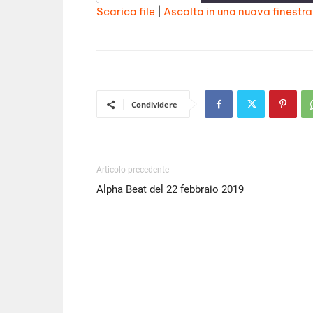
Scarica file
|
Ascolta in una nuova finestra
SHARE
RSS FEED
LINK
EMBED
Condividere
Articolo precedente
Alpha Beat del 22 febbraio 2019