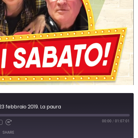
 23 febbraio 2019. La paura
00:00
/
01:07:01
SHARE