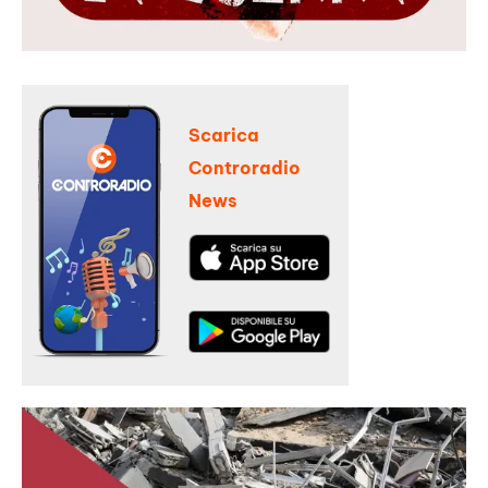
Scarica
Controradio
News