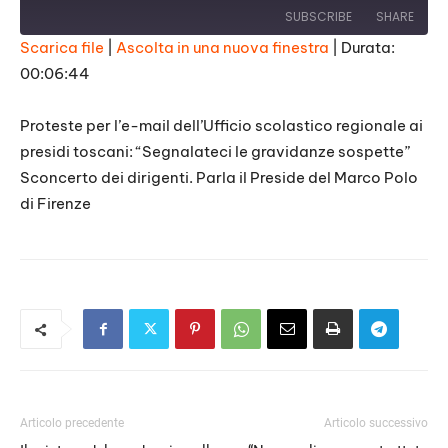
SUBSCRIBE
SHARE
Scarica file
|
Ascolta in una nuova finestra
|
Durata:
00:06:44
SHARE
RSS FEED
LINK
Proteste per l’e-mail dell’Ufficio scolastico regionale ai
presidi toscani: “Segnalateci le gravidanze sospette”
EMBED
Sconcerto dei dirigenti. Parla il Preside del Marco Polo
di Firenze
Articolo precedente
Articolo successivo