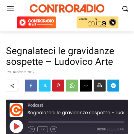
Segnalateci le gravidanze
sospette – Ludovico Arte
29 Dicembre 2017
Podcast
Segnalateci le gravidanze sospette - Ludovico Arte
Play
1x
00:00
/
00:06:44
Episode