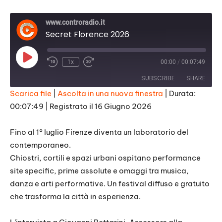
www.controradio.it
Secret Florence 2026
Play
1x
00:00
/
00:07:49
Episode
SUBSCRIBE
SHARE
Scarica file
|
Ascolta in una nuova finestra
|
Durata:
00:07:49
|
Registrato il 16 Giugno 2026
SHARE
RSS FEED
LINK
Fino al 1° luglio Firenze diventa un laboratorio del
contemporaneo.
EMBED
Chiostri, cortili e spazi urbani ospitano performance
site specific, prime assolute e omaggi tra musica,
danza e arti performative. Un festival diffuso e gratuito
che trasforma la città in esperienza.