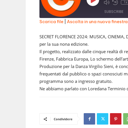
Play
1x
Episode
SUBSCRIBE
Scarica file
|
Ascolta in una nuova finestra
SHARE
RSS FEED
SECRET FLORENCE 2024: MUSICA, CINEMA, DA
LINK
per la sua nona edizione.
Il progetto, realizzato dalle cinque realtà di r
EMBED
Firenze, Fabbrica Europa, Lo schermo dell’a
Produzione per la Danza Virgilio Sieni, è conc
frequentati dal pubblico o spazi conosciuti ma
programma sono a ingresso gratuito.
Ne abbiamo parlato con Loredana Terminio 
Condividere