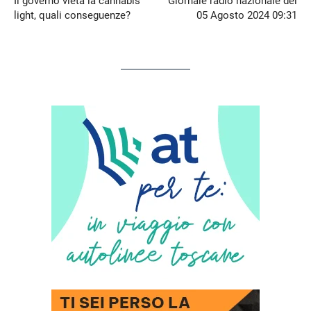
Il governo vieta la cannabis
Giornale radio nazionale del
light, quali conseguenze?
05 Agosto 2024 09:31