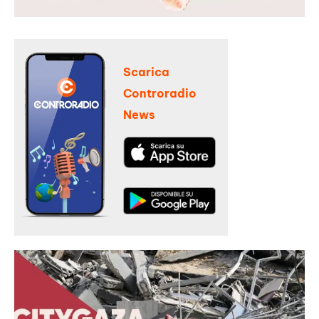
Scarica
Controradio
News