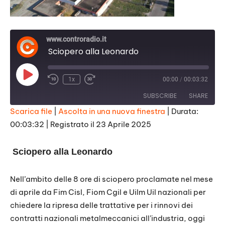
www.controradio.it
Sciopero alla Leonardo
Play
1x
00:00
/
00:03:32
Episode
SUBSCRIBE
SHARE
Scarica file
|
Ascolta in una nuova finestra
|
Durata:
00:03:32
|
Registrato il 23 Aprile 2025
SHARE
RSS FEED
LINK
Sciopero alla Leonardo
EMBED
Nell’ambito delle 8 ore di sciopero proclamate nel mese
di aprile da Fim Cisl, Fiom Cgil e Uilm Uil nazionali per
chiedere la ripresa delle trattative per i rinnovi dei
contratti nazionali metalmeccanici all’industria, oggi