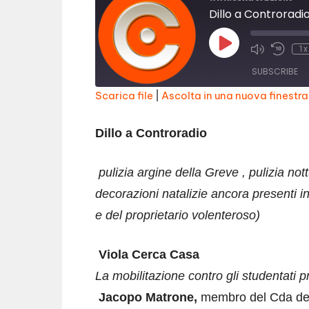
Dillo a Controradio
Play
1x
Episode
SUBSCRIBE
Scarica file
|
Ascolta in una nuova finestra
SHARE
RSS FEED
Dillo a Controradio
LINK
EMBED
pulizia argine della Greve , pulizia nott
decorazioni natalizie ancora presenti in
e del proprietario volenteroso)
Viola Cerca Casa
La mobilitazione contro gli studentati pr
Jacopo Matrone,
membro del Cda dell’