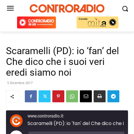
Scaramelli (PD): io ‘fan’ del
Che dico che i suoi veri
eredi siamo noi
5 Dicembre 2017
www.controradio.it
Scaramelli (PD): io 'fan' del Che dico che i suoi veri eredi siamo noi