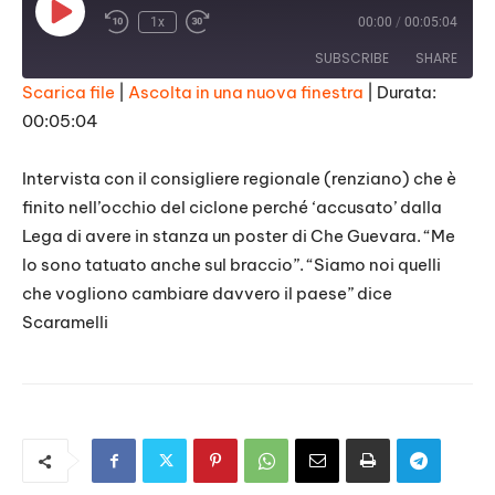
Play
1x
00:00
/
00:05:04
Episode
SUBSCRIBE
SHARE
Scarica file
|
Ascolta in una nuova finestra
|
Durata:
00:05:04
SHARE
RSS FEED
LINK
Intervista con il consigliere regionale (renziano) che è
finito nell’occhio del ciclone perché ‘accusato’ dalla
EMBED
Lega di avere in stanza un poster di Che Guevara. “Me
lo sono tatuato anche sul braccio”. “Siamo noi quelli
che vogliono cambiare davvero il paese” dice
Scaramelli