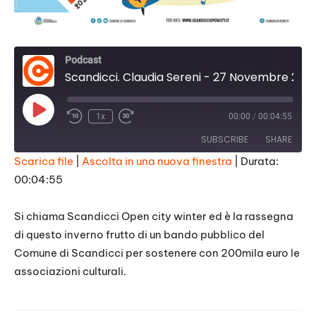
Podcast
Scandicci. Claudia Sereni - 27 Novembre 2020
Play
1x
00:00
/
00:04:55
Episode
SUBSCRIBE
SHARE
Scarica file
|
Ascolta in una nuova finestra
|
Durata:
00:04:55
SHARE
RSS FEED
LINK
Si chiama Scandicci Open city winter ed è la rassegna
di questo inverno frutto di un bando pubblico del
EMBED
Comune di Scandicci per sostenere con 200mila euro le
associazioni culturali.