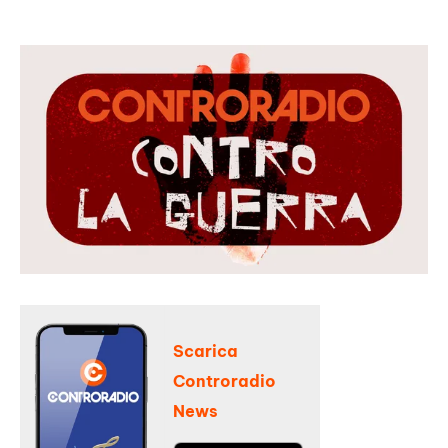
Scarica
Controradio
News