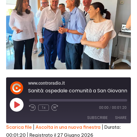
www.controradio.it
Sanità: ospedale comunità a San Giovanni di Dio con 16 posti letto
Play
1x
00:00
/
00:01:20
Episode
SUBSCRIBE
SHARE
Scarica file
|
Ascolta in una nuova finestra
|
Durata:
00:01:20
|
Registrato il 27 Giugno 2026
SHARE