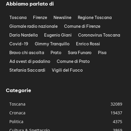
Abbiamo parlato di
Toscana
Firenze
Newsline
Regione Toscana
Giornale radio nazionale
Comune di Firenze
Dario Nardella
Eugenio Giani
Coronavirus Toscana
Covid-19
Gimmy Tranquillo
Enrico Rossi
Bravo chi ascolta
Prato
Sara Funaro
Pisa
Ad ovest di padalino
Comune di Prato
Stefania Saccardi
Vigili del Fuoco
Categorie
Toscana
32089
Cronaca
19437
Politica
4375
Cultura & Spettacolo
3869