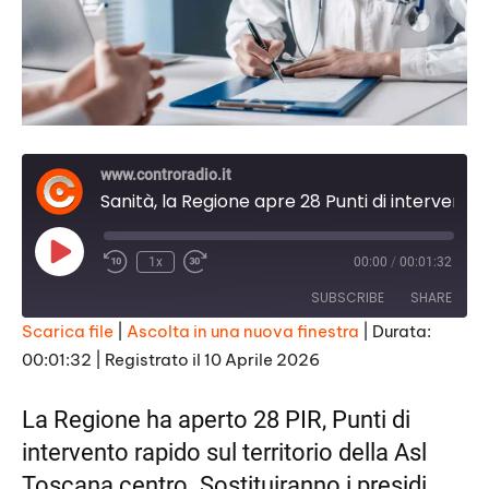
www.controradio.it
Sanità, la Regione apre 28 Punti di intervento rapido
Play
1x
00:00
/
00:01:32
Episode
SUBSCRIBE
SHARE
Scarica file
|
Ascolta in una nuova finestra
|
Durata:
00:01:32
|
Registrato il 10 Aprile 2026
SHARE
RSS FEED
LINK
La Regione ha aperto 28 PIR, Punti di
intervento rapido sul territorio della Asl
EMBED
Toscana centro. Sostituiranno i presidi