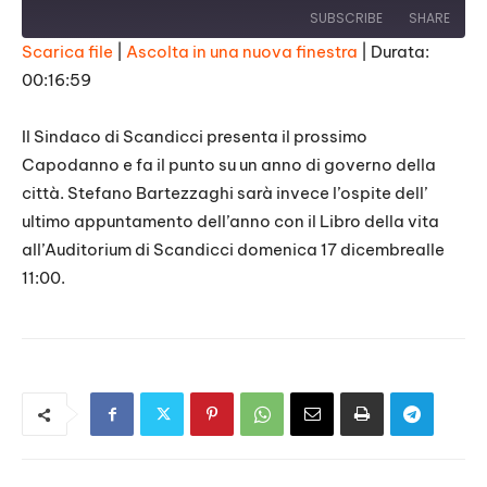
SUBSCRIBE
SHARE
Scarica file
|
Ascolta in una nuova finestra
|
Durata:
00:16:59
SHARE
RSS FEED
LINK
Il Sindaco di Scandicci presenta il prossimo
Capodanno e fa il punto su un anno di governo della
EMBED
città. Stefano Bartezzaghi sarà invece l’ospite dell’
ultimo appuntamento dell’anno con il Libro della vita
all’Auditorium di Scandicci domenica 17 dicembrealle
11:00.