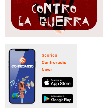
Scarica
Controradio
News