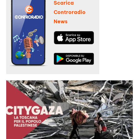
Scarica
Controradio
News