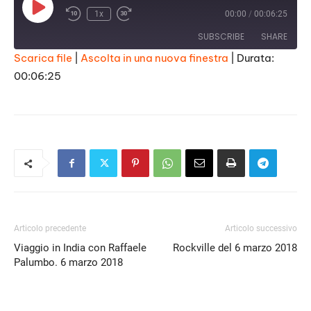
Play
1x
00:00
/
00:06:25
Episode
SUBSCRIBE
SHARE
Scarica file
|
Ascolta in una nuova finestra
|
Durata:
00:06:25
SHARE
RSS FEED
LINK
EMBED
Articolo precedente
Articolo successivo
Viaggio in India con Raffaele
Rockville del 6 marzo 2018
Palumbo. 6 marzo 2018