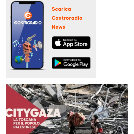
Scarica
Controradio
News