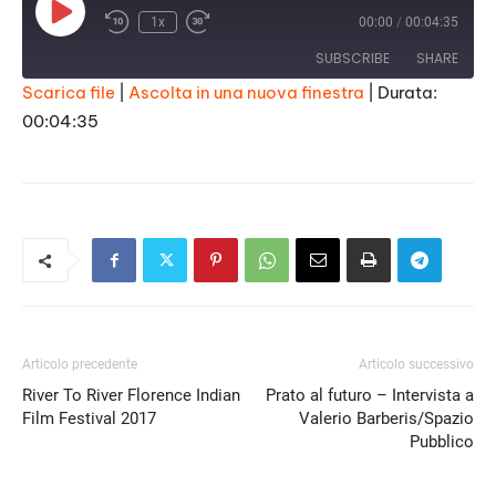
Play
1x
00:00
/
00:04:35
Episode
SUBSCRIBE
SHARE
Scarica file
|
Ascolta in una nuova finestra
|
Durata:
00:04:35
SHARE
RSS FEED
LINK
EMBED
Articolo precedente
Articolo successivo
River To River Florence Indian
Prato al futuro – Intervista a
Film Festival 2017
Valerio Barberis/Spazio
Pubblico