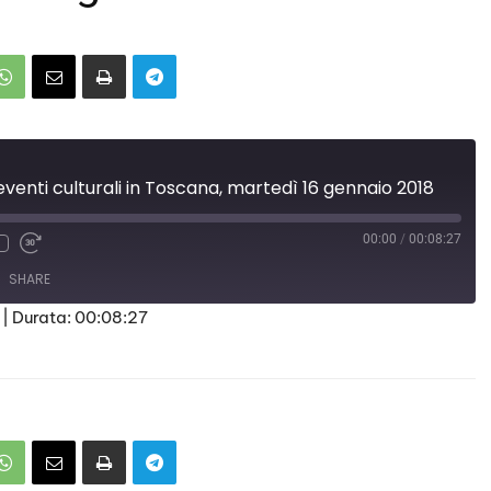
eventi culturali in Toscana, martedì 16 gennaio 2018
00:00
/
00:08:27
SHARE
|
Durata: 00:08:27