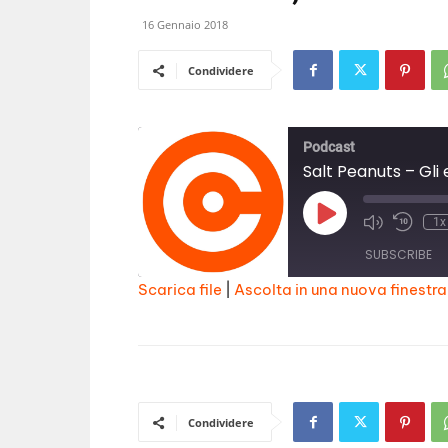
16 Gennaio 2018
Condividere
Podcast
Salt Peanuts – Gli 
Play
1x
Episode
SUBSCRIBE
Scarica file
|
Ascolta in una nuova finestra
SHARE
RSS FEED
LINK
EMBED
Condividere