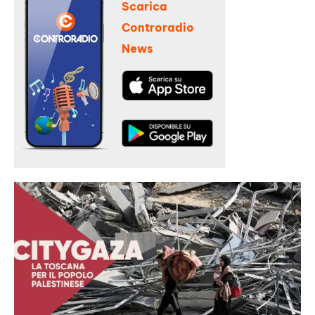
Scarica
Controradio
News