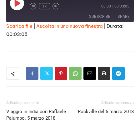
Play
1x
00:00
/
00:03:05
Episode
SUBSCRIBE
SHARE
Scarica file
|
Ascolta in una nuova finestra
|
Durata:
00:03:05
SHARE
RSS FEED
LINK
EMBED
Articolo precedente
Articolo successivo
Viaggio in India con Raffaele
Rockville del 5 marzo 2018
Palumbo. 5 marzo 2018