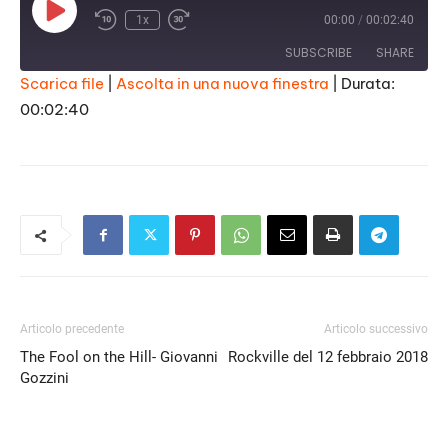
Play
1x
00:00
/
00:02:40
Episode
SUBSCRIBE
SHARE
Scarica file
|
Ascolta in una nuova finestra
|
Durata:
00:02:40
SHARE
RSS FEED
LINK
EMBED
Articolo precedente
Articolo successivo
The Fool on the Hill- Giovanni
Rockville del 12 febbraio 2018
Gozzini