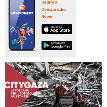
Scarica
Controradio
News