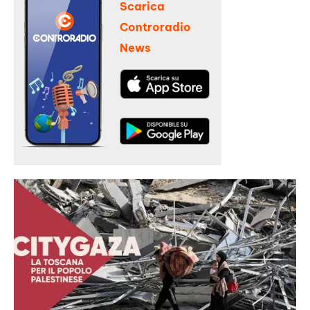
Scarica
Controradio
News