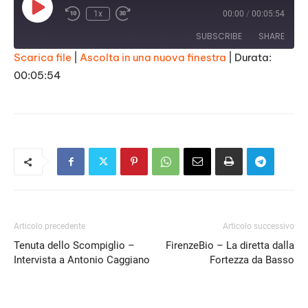
Play
1x
00:00
/
00:05:54
Episode
SUBSCRIBE
SHARE
Scarica file
|
Ascolta in una nuova finestra
|
Durata:
00:05:54
SHARE
RSS FEED
LINK
EMBED
Articolo precedente
Articolo successivo
Tenuta dello Scompiglio –
FirenzeBio – La diretta dalla
Intervista a Antonio Caggiano
Fortezza da Basso