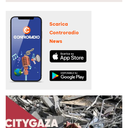
Scarica
Controradio
News