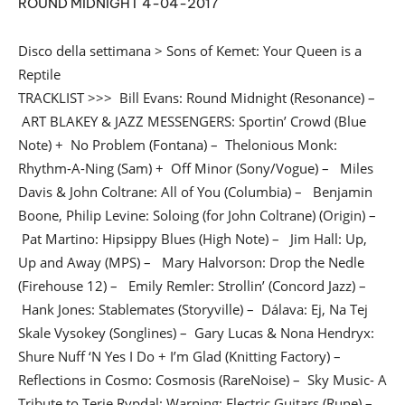
ROUND MIDNIGHT 4-04-2017
EMBED
Disco della settimana > Sons of Kemet: Your Queen is a
Reptile
TRACKLIST >>> Bill Evans: Round Midnight (Resonance) –
ART BLAKEY & JAZZ MESSENGERS: Sportin’ Crowd (Blue
Note) + No Problem (Fontana) – Thelonious Monk:
Rhythm-A-Ning (Sam) + Off Minor (Sony/Vogue) – Miles
Davis & John Coltrane: All of You (Columbia) – Benjamin
Boone, Philip Levine: Soloing (for John Coltrane) (Origin) –
Pat Martino: Hipsippy Blues (High Note) – Jim Hall: Up,
Up and Away (MPS) – Mary Halvorson: Drop the Nedle
(Firehouse 12) – Emily Remler: Strollin’ (Concord Jazz) –
Hank Jones: Stablemates (Storyville) – Dálava: Ej, Na Tej
Skale Vysokey (Songlines) – Gary Lucas & Nona Hendryx:
Shure Nuff ‘N Yes I Do + I’m Glad (Knitting Factory) –
Reflections in Cosmo: Cosmosis (RareNoise) – Sky Music- A
Tribute to Terje Rypdal: Warning: Electric Guitars (Rune) –