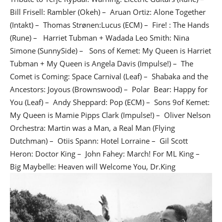
Bill Frisell: Rambler (Okeh) – Aruan Ortiz: Alone Together
(Intakt) – Thomas Strønen:Lucus (ECM) – Fire! : The Hands
(Rune) – Harriet Tubman + Wadada Leo Smith: Nina
Simone (SunnySide) – Sons of Kemet: My Queen is Harriet
Tubman + My Queen is Angela Davis (Impulse!) – The
Comet is Coming: Space Carnival (Leaf) – Shabaka and the
Ancestors: Joyous (Brownswood) – Polar Bear: Happy for
You (Leaf) – Andy Sheppard: Pop (ECM) – Sons 9of Kemet:
My Queen is Mamie Pipps Clark (Impulse!) – Oliver Nelson
Orchestra: Martin was a Man, a Real Man (Flying
Dutchman) – Otiis Spann: Hotel Lorraine – Gil Scott
Heron: Doctor King – John Fahey: March! For ML King –
Big Maybelle: Heaven will Welcome You, Dr.King