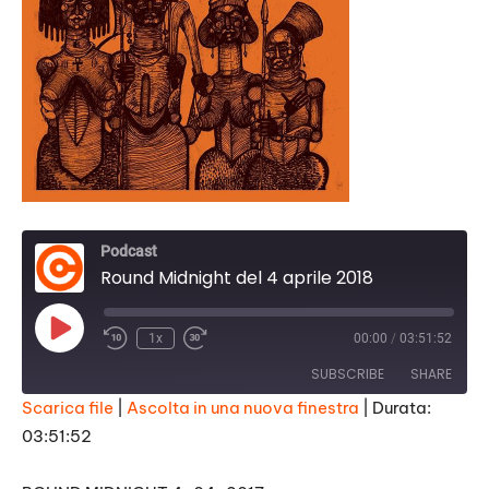
Podcast
Round Midnight del 4 aprile 2018
Play
1x
00:00
/
03:51:52
Episode
SUBSCRIBE
SHARE
Scarica file
|
Ascolta in una nuova finestra
|
Durata:
03:51:52
SHARE
RSS FEED
LINK