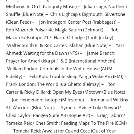
Metheny: In On It (Uniquity Music) – Julian Lage: Northern
Shuffle (Blue Note) – Chris Lighcap’s Bigmouth: Silvertone
(Clean Feed) – Jon Irabagon: Center Post (Irabbagast) –
Rob Mazurek Pulsar 4t: Magic Saturn (Delmark) – Rob
Mazurek/ Isotope 217: Harm-O-Lodge (Thrill Jockey) –
Walter Smith III & Ron Carter: Isfahan (Blue Note) – Yazz
Ahmed: Waiting for the Dawn (NTS) – Jamie Branch:
Prayer for Amerikkka pt.1 & 2 (International Anthem) –
William Parker: Criminals in the White House (AUM
Fidelity) – Fela Kuti: Trouble Sleep Yanga Wake Am (EMI) –
Frank London: The World is a Ghetto (Felmay) – Ron
Carter & Ricky Dillard: Open My Eyes (Motown/Blue Note)
– Joe Henderson: Isotope (Milestone) – Immanuel Wilkins
4t: Warriors (Blue Note) – Aymeric Avice/ Luke Stewart/
Chad Taylor: Pangea Suite #3 (Rogue Art) – Craig Taborn/
Tomeka Reid/ Ches Smith: Feeding Maps To The Fire (ECM)
– Tomeka Reid: A(wais) for Cc and Cece (Out of Your