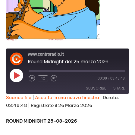
www.controradio.it
Round Midnight del 25 marzo 2026
Play
1x
00:00
/
03:48:48
Episode
SUBSCRIBE
SHARE
Scarica file
|
Ascolta in una nuova finestra
|
Durata:
03:48:48
|
Registrato il 26 Marzo 2026
SHARE
RSS FEED
LINK
ROUND MIDNIGHT 25-03-2026
EMBED