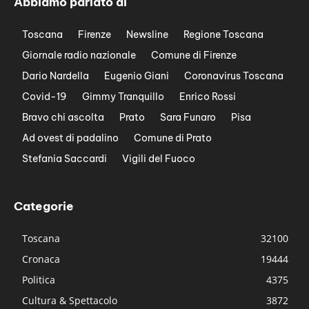
Abbiamo parlato di
Toscana
Firenze
Newsline
Regione Toscana
Giornale radio nazionale
Comune di Firenze
Dario Nardella
Eugenio Giani
Coronavirus Toscana
Covid-19
Gimmy Tranquillo
Enrico Rossi
Bravo chi ascolta
Prato
Sara Funaro
Pisa
Ad ovest di padalino
Comune di Prato
Stefania Saccardi
Vigili del Fuoco
Categorie
Toscana
32100
Cronaca
19444
Politica
4375
Cultura & Spettacolo
3872