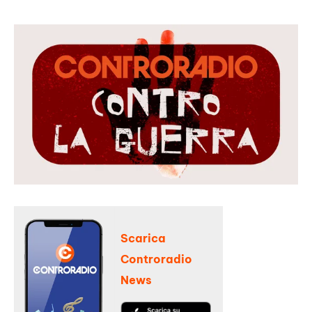
Scarica
Controradio
News