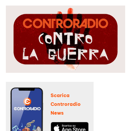
Scarica
Controradio
News