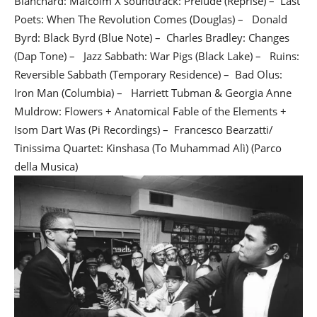
Blanchard: Malcolm X soundtrack: Prelude (Reprise) – Last
Poets: When The Revolution Comes (Douglas) – Donald
Byrd: Black Byrd (Blue Note) – Charles Bradley: Changes
(Dap Tone) – Jazz Sabbath: War Pigs (Black Lake) – Ruins:
Reversible Sabbath (Temporary Residence) – Bad Olus:
Iron Man (Columbia) – Harriett Tubman & Georgia Anne
Muldrow: Flowers + Anatomical Fable of the Elements +
Isom Dart Was (Pi Recordings) – Francesco Bearzatti/
Tinissima Quartet: Kinshasa (To Muhammad Alì) (Parco
della Musica)