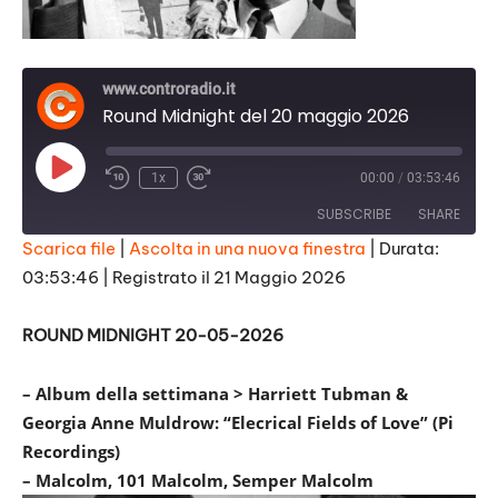
www.controradio.it
Round Midnight del 20 maggio 2026
Play
1x
00:00
/
03:53:46
Episode
SUBSCRIBE
SHARE
Scarica file
|
Ascolta in una nuova finestra
|
Durata:
03:53:46
|
Registrato il 21 Maggio 2026
SHARE
RSS FEED
LINK
ROUND MIDNIGHT 20-05-2026
EMBED
– Album della settimana > Harriett Tubman &
Georgia Anne Muldrow: “Elecrical Fields of Love” (Pi
Recordings)
– Malcolm, 101 Malcolm, Semper Malcolm