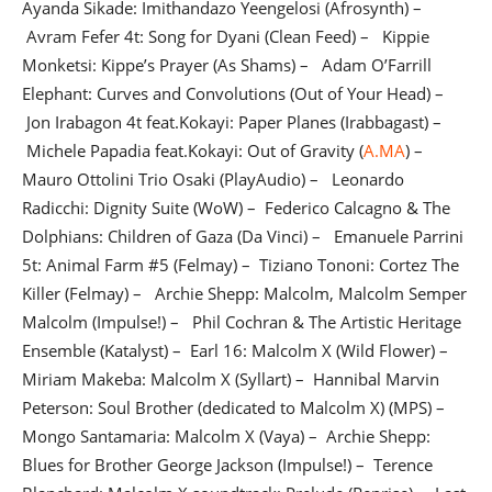
Ayanda Sikade: Imithandazo Yeengelosi (Afrosynth) –
Avram Fefer 4t: Song for Dyani (Clean Feed) – Kippie
Monketsi: Kippe’s Prayer (As Shams) – Adam O’Farrill
Elephant: Curves and Convolutions (Out of Your Head) –
Jon Irabagon 4t feat.Kokayi: Paper Planes (Irabbagast) –
Michele Papadia feat.Kokayi: Out of Gravity (
A.MA
) –
Mauro Ottolini Trio Osaki (PlayAudio) – Leonardo
Radicchi: Dignity Suite (WoW) – Federico Calcagno & The
Dolphians: Children of Gaza (Da Vinci) – Emanuele Parrini
5t: Animal Farm #5 (Felmay) – Tiziano Tononi: Cortez The
Killer (Felmay) – Archie Shepp: Malcolm, Malcolm Semper
Malcolm (Impulse!) – Phil Cochran & The Artistic Heritage
Ensemble (Katalyst) – Earl 16: Malcolm X (Wild Flower) –
Miriam Makeba: Malcolm X (Syllart) – Hannibal Marvin
Peterson: Soul Brother (dedicated to Malcolm X) (MPS) –
Mongo Santamaria: Malcolm X (Vaya) – Archie Shepp:
Blues for Brother George Jackson (Impulse!) – Terence