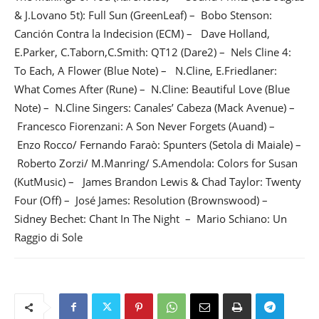
& J.Lovano 5t): Full Sun (GreenLeaf) – Bobo Stenson:
Canción Contra la Indecision (ECM) – Dave Holland,
E.Parker, C.Taborn,C.Smith: QT12 (Dare2) – Nels Cline 4:
To Each, A Flower (Blue Note) – N.Cline, E.Friedlaner:
What Comes After (Rune) – N.Cline: Beautiful Love (Blue
Note) – N.Cline Singers: Canales’ Cabeza (Mack Avenue) –
Francesco Fiorenzani: A Son Never Forgets (Auand) –
Enzo Rocco/ Fernando Faraò: Spunters (Setola di Maiale) –
Roberto Zorzi/ M.Manring/ S.Amendola: Colors for Susan
(KutMusic) – James Brandon Lewis & Chad Taylor: Twenty
Four (Off) – José James: Resolution (Brownswood) –
Sidney Bechet: Chant In The Night – Mario Schiano: Un
Raggio di Sole