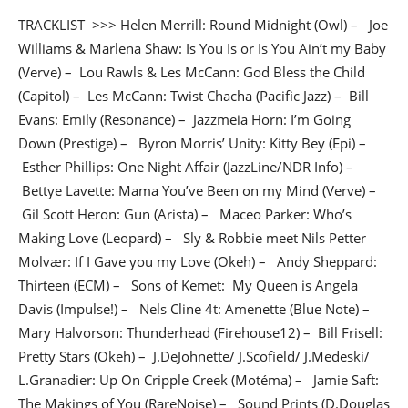
TRACKLIST >>> Helen Merrill: Round Midnight (Owl) – Joe
Williams & Marlena Shaw: Is You Is or Is You Ain’t my Baby
(Verve) – Lou Rawls & Les McCann: God Bless the Child
(Capitol) – Les McCann: Twist Chacha (Pacific Jazz) – Bill
Evans: Emily (Resonance) – Jazzmeia Horn: I’m Going
Down (Prestige) – Byron Morris’ Unity: Kitty Bey (Epi) –
Esther Phillips: One Night Affair (JazzLine/NDR Info) –
Bettye Lavette: Mama You’ve Been on my Mind (Verve) –
Gil Scott Heron: Gun (Arista) – Maceo Parker: Who’s
Making Love (Leopard) – Sly & Robbie meet Nils Petter
Molvær: If I Gave you my Love (Okeh) – Andy Sheppard:
Thirteen (ECM) – Sons of Kemet: My Queen is Angela
Davis (Impulse!) – Nels Cline 4t: Amenette (Blue Note) –
Mary Halvorson: Thunderhead (Firehouse12) – Bill Frisell:
Pretty Stars (Okeh) – J.DeJohnette/ J.Scofield/ J.Medeski/
L.Granadier: Up On Cripple Creek (Motéma) – Jamie Saft:
The Makings of You (RareNoise) – Sound Prints (D.Douglas