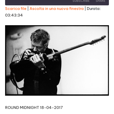
SUBSCRIBE
SHARE
Scarica file
|
Ascolta in una nuova finestra
|
Durata:
03:43:34
SHARE
RSS FEED
LINK
EMBED
ROUND MIDNIGHT 18-04-2017