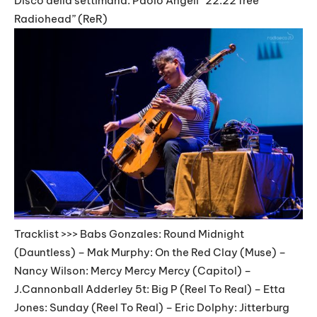
Disco della settimana: Paolo Angeli “22:22 free
EMBED
Radiohead” (ReR)
Tracklist >>> Babs Gonzales: Round Midnight
(Dauntless) – Mak Murphy: On the Red Clay (Muse) –
Nancy Wilson: Mercy Mercy Mercy (Capitol) –
J.Cannonball Adderley 5t: Big P (Reel To Real) – Etta
Jones: Sunday (Reel To Real) – Eric Dolphy: Jitterburg