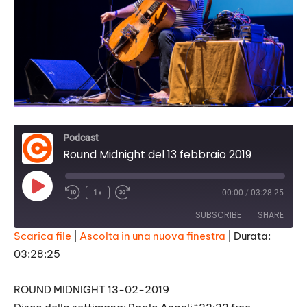
Podcast
Round Midnight del 13 febbraio 2019
Play
1x
00:00
/
03:28:25
Episode
SUBSCRIBE
SHARE
Scarica file
|
Ascolta in una nuova finestra
|
Durata:
03:28:25
SHARE
RSS FEED
LINK
ROUND MIDNIGHT 13-02-2019