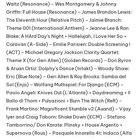
Waltz (Resonance) – Wes Montgomery & Johnny
Griffin: Full House (Resonance) – James Brandon Lewis:
The Eleventh Hour (Relative Pitch) – Jaimie Branch:
Theme 001 (International Anthem) – Jeanne Lee & Ran
Blake: A HArd Day’s Night + Hallelujah, I Love Her So +
Caravan (A-Side) – Emilie Parisien: Double Screening I
(ACT) – Michael Gregory Jackson Clarity Quartet:
Theme X (for Geri Allen) (Golden Records) – Don Byron
& Aruan Ortiz: Dolphy’s Dance (Intakt) – Woody Shaw:
Eric (Blue Note) – Geri Allen & Roy Brooks: Samba del
Sol (Enja) – Wolfang Muthspiel: For Django (ECM) –
Paolo Angeli: Knives Out (L’Atlante) + Daydreaming + Il
Ballo di Thom + Pulsazioni + Burn The Witch (ReR) –
Frank Martino: Magnificent Stumble v2 (Auand) – Vijay
Iyer and Craig Taborn: Shake Down (ECM) – Stefano
Tamborrino/ Don Karate: Plinsky + House Argento +
Supernova (Rous) – Pasquale Innarella 4t: Indaco (Alfa