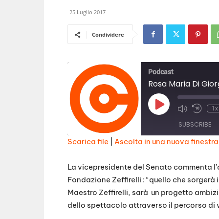
25 Luglio 2017
Condividere
Podcast
Rosa Maria Di Giorg
Play
1x
Episode
SUBSCRIBE
Scarica file
|
Ascolta in una nuova finestra
SHARE
RSS FEED
La vicepresidente del Senato commenta l’ap
LINK
Fondazione Zeffirelli : “quello che sorgerà 
Maestro Zeffirelli, sarà un progetto ambizi
EMBED
dello spettacolo attraverso il percorso di