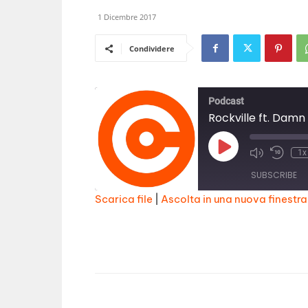
1 Dicembre 2017
Condividere
Podcast
Rockville ft. Damn
Play
1x
Episode
SUBSCRIBE
Scarica file
|
Ascolta in una nuova finestra
SHARE
RSS FEED
LINK
EMBED