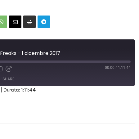
 Freaks - 1 dicembre 2017
00:00
/
1:11:44
SHARE
|
Durata: 1:11:44