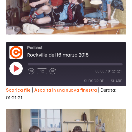
Podcast
Rockville del 16 marzo 2018
Play
1x
00:00
/
01:21:21
Episode
SUBSCRIBE
SHARE
Scarica file
|
Ascolta in una nuova finestra
|
Durata:
01:21:21
SHARE
RSS FEED
LINK
EMBED