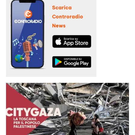
Scarica
Controradio
News