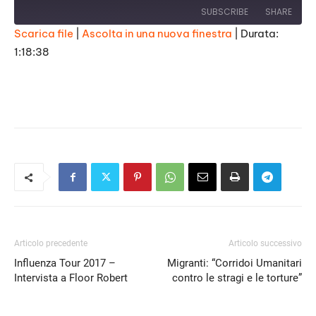
SUBSCRIBE
SHARE
Scarica file
|
Ascolta in una nuova finestra
|
Durata:
1:18:38
SHARE
RSS FEED
LINK
EMBED
Articolo precedente
Articolo successivo
Influenza Tour 2017 –
Migranti: “Corridoi Umanitari
Intervista a Floor Robert
contro le stragi e le torture”