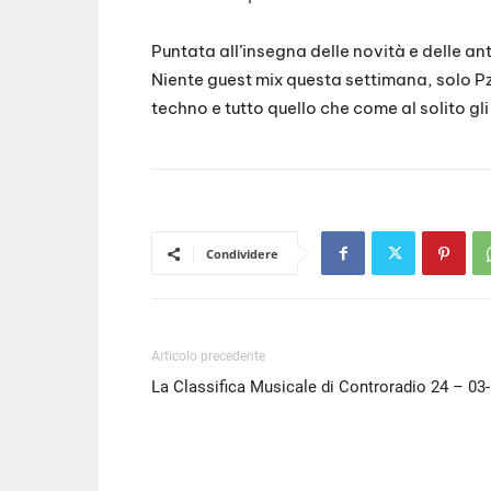
SHARE
RSS FEED
Puntata all’insegna delle novità e delle a
LINK
Niente guest mix questa settimana, solo Pz
techno e tutto quello che come al solito gli
EMBED
Condividere
Articolo precedente
La Classifica Musicale di Controradio 24 – 03-