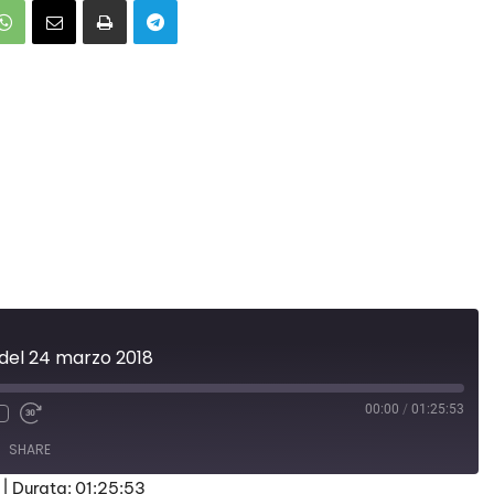
del 24 marzo 2018
00:00
/
01:25:53
SHARE
|
Durata: 01:25:53