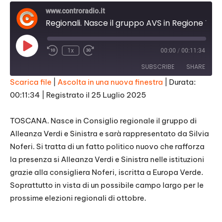
www.controradio.it
Regionali. Nasce il gruppo AVS in Regione Toscana
Play
1x
00:00
/
00:11:34
Episode
SUBSCRIBE
SHARE
Scarica file
|
Ascolta in una nuova finestra
|
Durata:
00:11:34
|
Registrato il 25 Luglio 2025
SHARE
RSS FEED
LINK
TOSCANA. Nasce in Consiglio regionale il gruppo di
Alleanza Verdi e Sinistra e sarà rappresentato da Silvia
EMBED
Noferi. Si tratta di un fatto politico nuovo che rafforza
la presenza si Alleanza Verdi e Sinistra nelle istituzioni
grazie alla consigliera Noferi, iscritta a Europa Verde.
Soprattutto in vista di un possibile campo largo per le
prossime elezioni regionali di ottobre.