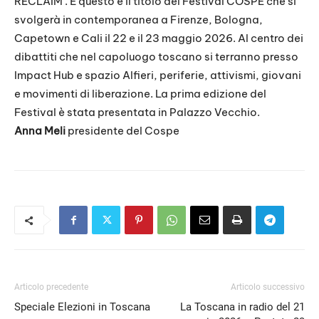
RECLAIM . È questo è il titolo del Festival COSPE che si
EMBED
svolgerà in contemporanea a Firenze, Bologna,
Capetown e Cali il 22 e il 23 maggio 2026. Al centro dei
dibattiti che nel capoluogo toscano si terranno presso
Impact Hub e spazio Alfieri, periferie, attivismi, giovani
e movimenti di liberazione. La prima edizione del
Festival è stata presentata in Palazzo Vecchio.
Anna Meli
presidente del Cospe
Articolo precedente
Articolo successivo
Speciale Elezioni in Toscana
La Toscana in radio del 21