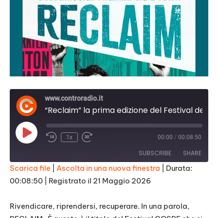
www.controradio.it
“Reclaim” la prima edizione del Festival del Cospe
Play
1x
00:00
/
00:08:50
Episode
SUBSCRIBE
SHARE
Scarica file
|
Ascolta in una nuova finestra
|
Durata:
00:08:50
|
Registrato il 21 Maggio 2026
SHARE
RSS FEED
LINK
Rivendicare, riprendersi, recuperare. In una parola,