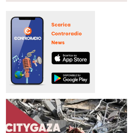
Scarica
Controradio
News