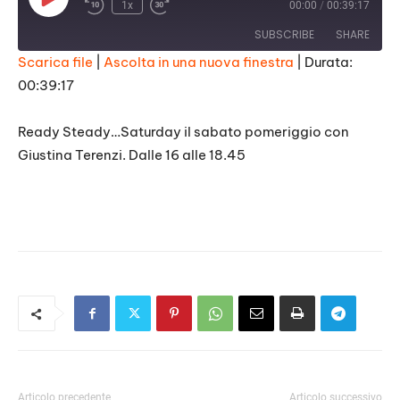
Play
1x
00:00
/
00:39:17
Episode
SUBSCRIBE
SHARE
Scarica file
|
Ascolta in una nuova finestra
|
Durata:
00:39:17
SHARE
RSS FEED
LINK
Ready Steady…Saturday il sabato pomeriggio con
Giustina Terenzi. Dalle 16 alle 18.45
EMBED
Articolo precedente
Articolo successivo