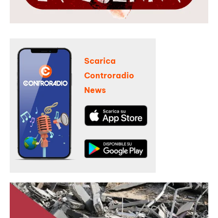
Scarica
Controradio
News