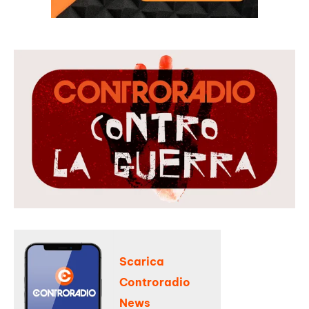
Scarica
Controradio
News