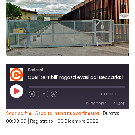
Podcast
Quei 'terribili' ragazzi evasi dal Beccaria: l’Italia, il Natale e la funzione ri-educativa della pena
Play
1x
00:00
/
00:08:39
Episode
SUBSCRIBE
SHARE
Scarica file
|
Ascolta in una nuova finestra
|
Durata:
00:08:39
|
Registrato il 30 Dicembre 2022
SHARE
RSS FEED
LINK