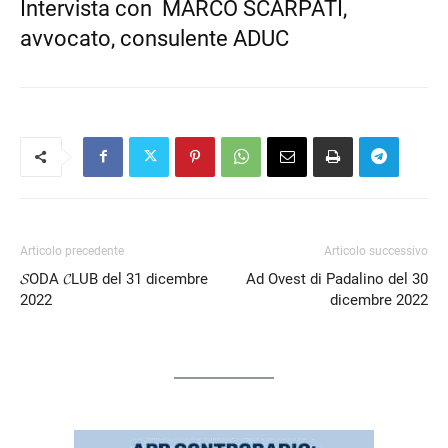
Intervista con MARCO SCARPATI,
avvocato, consulente ADUC
EMBED
Articolo precedente
Articolo successivo
𝓢ODA 𝓒LUB del 31 dicembre
Ad Ovest di Padalino del 30
2022
dicembre 2022