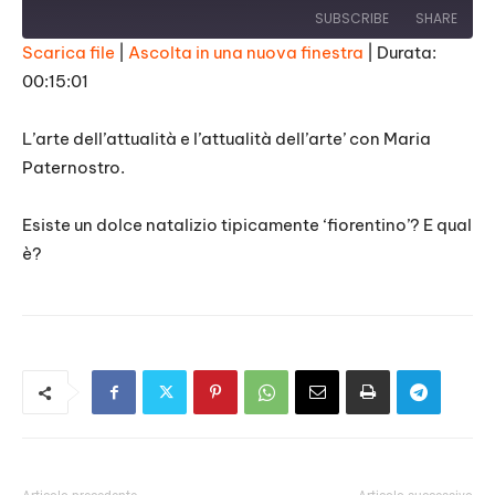
SUBSCRIBE
SHARE
Scarica file
|
Ascolta in una nuova finestra
|
Durata:
00:15:01
SHARE
RSS FEED
LINK
L’arte dell’attualità e l’attualità dell’arte’ con Maria
Paternostro.
EMBED
Esiste un dolce natalizio tipicamente ‘fiorentino’? E qual
è?