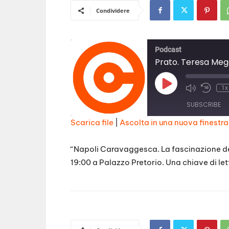
Condividere
Podcast
Prato. Teresa Meg
Play
1x
Episode
SUBSCRIBE
Scarica file
|
Ascolta in una nuova finestra
SHARE
RSS FEED
“Napoli Caravaggesca. La fascinazione del
LINK
19:00 a Palazzo Pretorio. Una chiave di let
EMBED